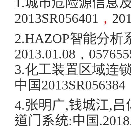
1.
城市危险源信息
2013SR056401
，
201
2.HAZOP
智能分析
2013.01.08
，
057655
3.
化工装置区域连
中国
2013SR056384
4.
张明广
,
钱城江
,
吕
道门系统
:
中国
.2018