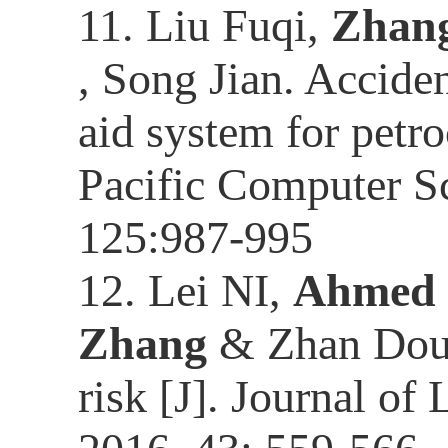
11.
Liu Fuqi,
Zhang
, Song Jian. Accide
aid system for petr
Pacific Computer S
125:987-995
12.
Lei NI,
Ahmed 
Zhang
& Zhan Dou.
risk [J]. Journal of