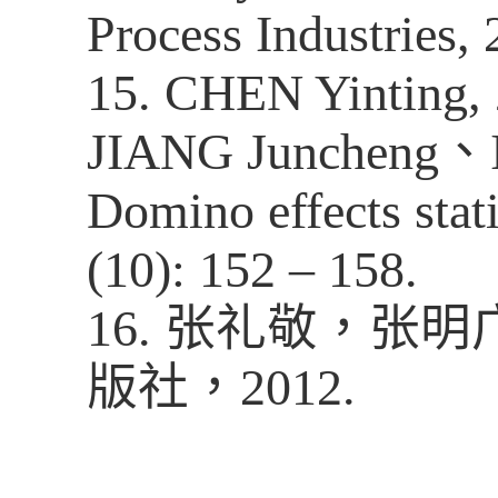
Process Industries, 
15.
CHEN Yinting,
JIANG Juncheng
、
Domino effects stat
(10): 152 – 158.
16.
张礼敬，张明
版社，
2012.