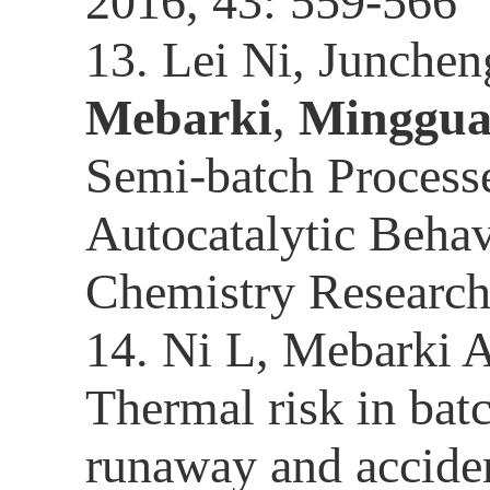
2016, 43: 559-566
13.
Lei Ni, Junch
Mebarki
,
Minggua
Semi-batch Processe
Autocatalytic Behav
Chemistry Research
14.
Ni L,
Mebarki A
Thermal risk in bat
runaway and acciden