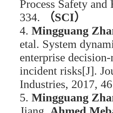
Process Safety and 
334.
（
SCI
）
4.
Mingguang Zha
etal. System dynami
enterprise decision
incident risks[J].
Jo
Industries, 2017, 4
5.
Mingguang Zha
Jiang,
Ahmed Meb