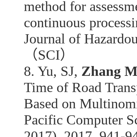
method for assessme
continuous processi
Journal of Hazardou
（
SCI
）
8.
Yu, SJ,
Zhang M
Time of Road Trans
Based on Multinomi
Pacific Computer S
2017), 2017, 941-9