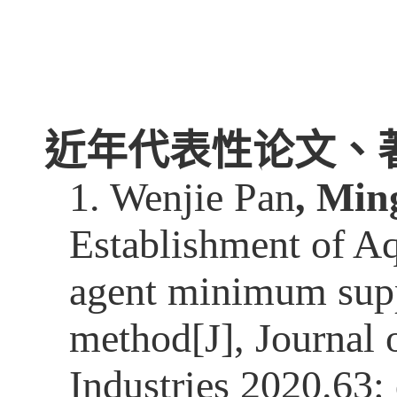
近年代表性论文、
1.
Wenjie Pan
, Min
Establishment of A
agent
minimum supp
method[J], Journal 
Industries 2020.63: 