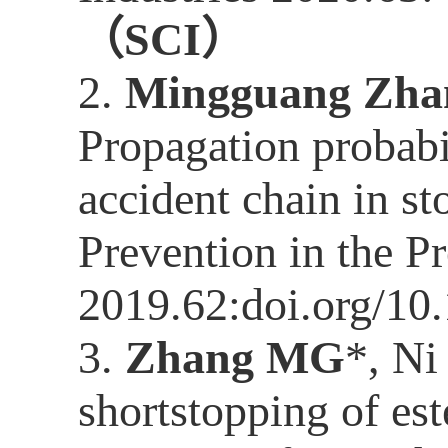
（
SCI
）
2.
Mingguang Zha
Propagation probabi
accident chain
in st
Prevention in the Pr
2019.62:
doi.org/10
3.
Zhang MG
*, Ni
shortstopping of este